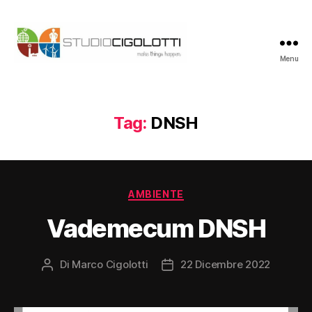
Menu
Studio
Cigolotti
Tag:
DNSH
Categorie
AMBIENTE
Vademecum DNSH
Di
Marco Cigolotti
22 Dicembre 2022
Autore
Data
articolo
dell'articolo