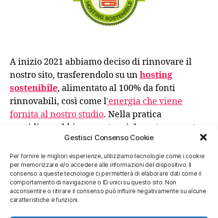
A inizio 2021 abbiamo deciso di rinnovare il
nostro sito, trasferendolo su un
hosting
sostenibile
, alimentato al 100% da fonti
rinnovabili, così come l
'energia che viene
fornita al nostro studio
. Nella pratica
quotidiana abbiamo sostanzialmente azzerato
Gestisci Consenso Cookie
l'uso di carta stampata e gli spostamenti
avvengono privilegiando sempre la scelta meno
Per fornire le migliori esperienze, utilizziamo tecnologie come i cookie
per memorizzare e/o accedere alle informazioni del dispositivo. Il
impattante.
consenso a queste tecnologie ci permetterà di elaborare dati come il
comportamento di navigazione o ID unici su questo sito. Non
acconsentire o ritirare il consenso può influire negativamente su alcune
Un futuro migliore, sostenibile, resiliente e
caratteristiche e funzioni.
responsabile, si fa con azioni concrete, anche