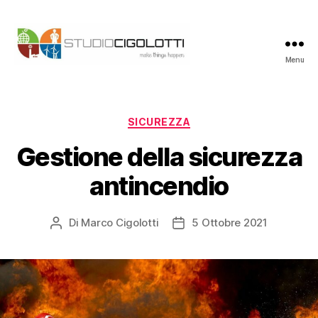
Menu
Studio
Cigolotti
Categorie
SICUREZZA
Gestione della sicurezza
antincendio
Di
Marco Cigolotti
5 Ottobre 2021
Autore
Data
articolo
dell'articolo