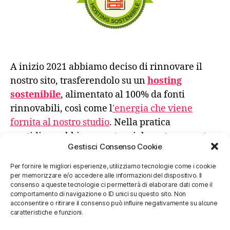
A inizio 2021 abbiamo deciso di rinnovare il
nostro sito, trasferendolo su un
hosting
sostenibile
, alimentato al 100% da fonti
rinnovabili, così come l
'energia che viene
fornita al nostro studio
. Nella pratica
quotidiana abbiamo sostanzialmente azzerato
Gestisci Consenso Cookie
l'uso di carta stampata e gli spostamenti
avvengono privilegiando sempre la scelta meno
Per fornire le migliori esperienze, utilizziamo tecnologie come i cookie
per memorizzare e/o accedere alle informazioni del dispositivo. Il
impattante.
consenso a queste tecnologie ci permetterà di elaborare dati come il
comportamento di navigazione o ID unici su questo sito. Non
acconsentire o ritirare il consenso può influire negativamente su alcune
Un futuro migliore, sostenibile, resiliente e
caratteristiche e funzioni.
responsabile, si fa con azioni concrete, anche