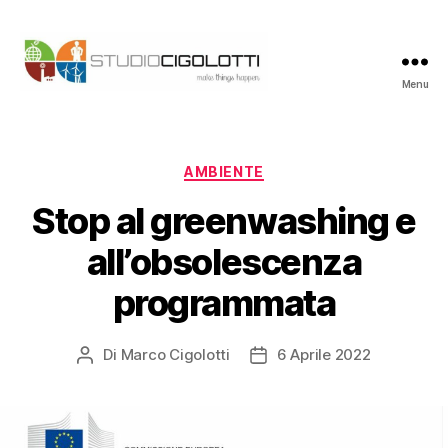
Menu
Studio
Cigolotti
Categorie
AMBIENTE
Stop al greenwashing e
all’obsolescenza
programmata
Di
Marco Cigolotti
6 Aprile 2022
Autore
Data
articolo
dell'articolo