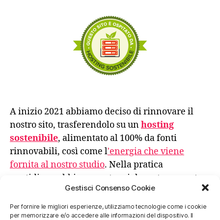
A inizio 2021 abbiamo deciso di rinnovare il
nostro sito, trasferendolo su un
hosting
sostenibile
, alimentato al 100% da fonti
rinnovabili, così come l
'energia che viene
fornita al nostro studio
. Nella pratica
quotidiana abbiamo sostanzialmente azzerato
Gestisci Consenso Cookie
l'uso di carta stampata e gli spostamenti
avvengono privilegiando sempre la scelta meno
Per fornire le migliori esperienze, utilizziamo tecnologie come i cookie
per memorizzare e/o accedere alle informazioni del dispositivo. Il
impattante.