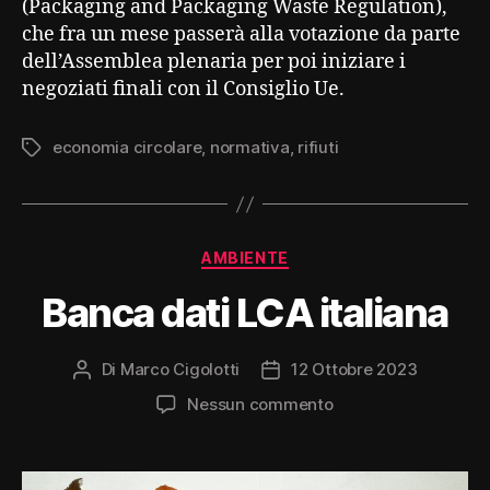
(Packaging and Packaging Waste Regulation),
che fra un mese passerà alla votazione da parte
dell’Assemblea plenaria per poi iniziare i
negoziati finali con il Consiglio Ue.
economia circolare
,
normativa
,
rifiuti
Tag
Categorie
AMBIENTE
Banca dati LCA italiana
Di
Marco Cigolotti
12 Ottobre 2023
Autore
Data
articolo
dell'articolo
su
Nessun commento
Banca
dati
LCA