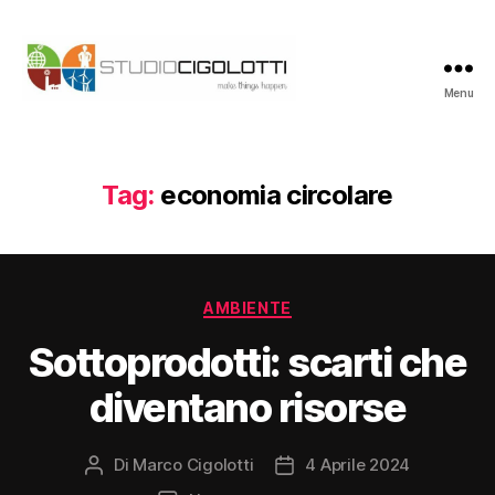
Menu
Studio
Cigolotti
Tag:
economia circolare
Categorie
AMBIENTE
Sottoprodotti: scarti che
diventano risorse
Di
Marco Cigolotti
4 Aprile 2024
Autore
Data
articolo
dell'articolo