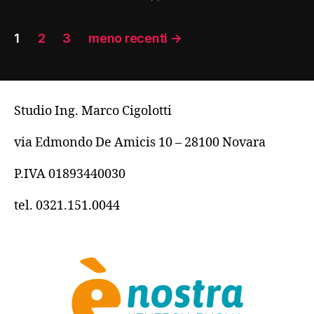
Paginazione
1
2
3
meno recenti
→
degli
articoli
Studio Ing. Marco Cigolotti
via Edmondo De Amicis 10 – 28100 Novara
P.IVA 01893440030
tel. 0321.151.0044