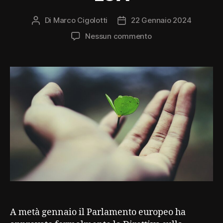
Di
Marco Cigolotti
22 Gennaio 2024
Autore
Data
articolo
dell'articolo
su
Nessun commento
Basta
greenwashing,
più
LCA
A metà gennaio il Parlamento europeo ha