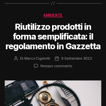
Categorie
AMBIENTE
Riutilizzo prodotti in
forma semplificata: il
regolamento in Gazzetta
Di
Marco Cigolotti
6 Settembre 2023
Autore
Data
articolo
dell'articolo
su
Nessun commento
Riutilizzo
prodotti
in
forma
semplificata:
il
regolamento