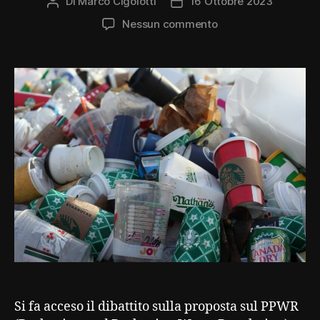
Di
Marco Cigolotti
16 Ottobre 2023
Autore
Data
articolo
dell'articolo
su
Nessun commento
Non
tutte
le
LCA
sono
uguali
Si fa acceso il dibattito sulla proposta sul PPWR