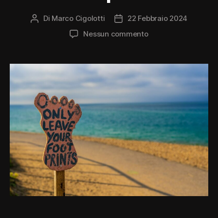
Di
Marco Cigolotti
22 Febbraio 2024
Autore
Data
articolo
dell'articolo
su
Nessun commento
Obbligo
di
carbon
footprint