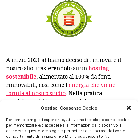
A inizio 2021 abbiamo deciso di rinnovare il
nostro sito, trasferendolo su un
hosting
sostenibile
, alimentato al 100% da fonti
rinnovabili, così come l
'energia che viene
fornita al nostro studio
. Nella pratica
quotidiana abbiamo sostanzialmente azzerato
Gestisci Consenso Cookie
l'uso di carta stampata e gli spostamenti
avvengono privilegiando sempre la scelta meno
Per fornire le migliori esperienze, utilizziamo tecnologie come i cookie
per memorizzare e/o accedere alle informazioni del dispositivo. Il
impattante.
consenso a queste tecnologie ci permetterà di elaborare dati come il
comportamento di navigazione o ID unici su questo sito. Non