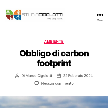
Menu
Studio
Cigolotti
Categorie
AMBIENTE
Obbligo di carbon
footprint
Di
Marco Cigolotti
22 Febbraio 2024
Autore
Data
articolo
dell'articolo
su
Nessun commento
Obbligo
di
carbon
footprint