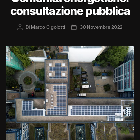
consultazione pubblica
Di
Marco Cigolotti
30 Novembre 2022
Autore
Data
articolo
dell'articolo