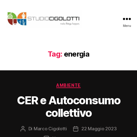
Menu
Studio
Cigolotti
Tag:
energia
Categorie
AMBIENTE
CER e Autoconsumo
collettivo
Di
Marco Cigolotti
22 Maggio 2023
Autore
Data
articolo
dell'articolo