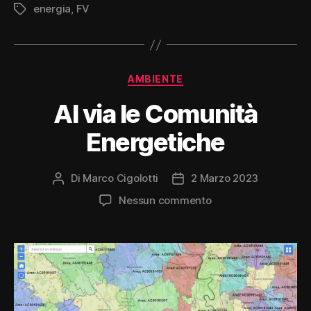
energia
,
FV
Tag
Categorie
AMBIENTE
Al via le Comunità
Energetiche
Di
Marco Cigolotti
2 Marzo 2023
Autore
Data
articolo
dell'articolo
su
Nessun commento
Al
via
le
Comunità
Energetiche