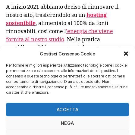
A inizio 2021 abbiamo deciso di rinnovare il
nostro sito, trasferendolo su un
hosting
sostenibile
, alimentato al 100% da fonti
rinnovabili, così come l
'energia che viene
fornita al nostro studio
. Nella pratica
quotidiana abbiamo sostanzialmente azzerato
Gestisci Consenso Cookie
l'uso di carta stampata e gli spostamenti
avvengono privilegiando sempre la scelta meno
Per fornire le migliori esperienze, utilizziamo tecnologie come i cookie
per memorizzare e/o accedere alle informazioni del dispositivo. Il
impattante.
consenso a queste tecnologie ci permetterà di elaborare dati come il
comportamento di navigazione o ID unici su questo sito. Non
acconsentire o ritirare il consenso può influire negativamente su alcune
Un futuro migliore, sostenibile, resiliente e
caratteristiche e funzioni.
responsabile, si fa con azioni concrete, anche
piccole.
ACCETTA
NEGA