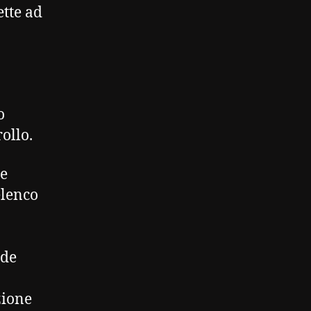
ette ad
o
rollo.
re
elenco
nde
zione