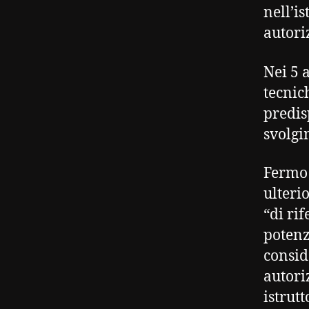
nell’is
autori
Nei 5 
tecnic
predis
svolgim
Fermo 
ulteri
“di ri
potenz
consid
autori
istrutt