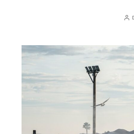
Au
art