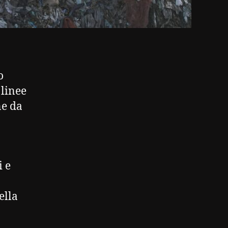
o
 linee
ne da
i e
ella