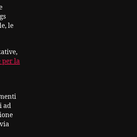
e
gs
e, le
ative,
 per la
imenti
i ad
zione
 via