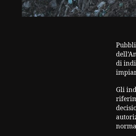
Pubbli
dell’A
di ind
impiant
Gli in
riferi
decisi
autori
normat