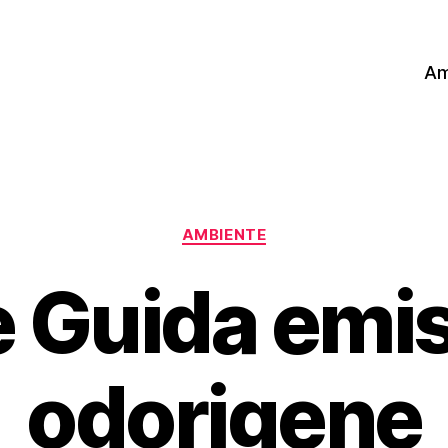
Am
Categorie
AMBIENTE
e Guida emis
odorigene