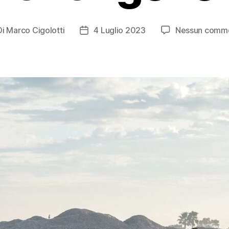
Di
Marco Cigolotti
4 Luglio 2023
Nessun comm
tore
Data
icolo
dell'articolo