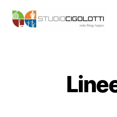
Studio
Cigolotti
Line