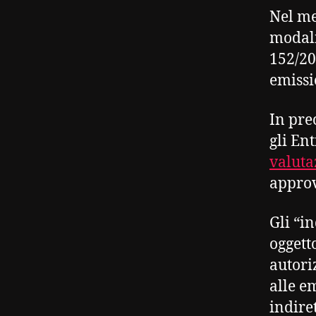
Nel mer
modali
152/20
emissi
In pre
gli En
valuta
approv
Gli “in
oggett
autori
alle e
indiret