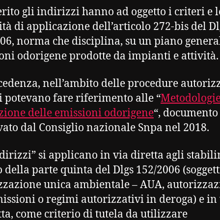
ito gli indirizzi hanno ad oggetto i criteri e l
tà di applicazione dell’articolo 272-bis del Dl
06, norma che disciplina, su un piano general
oni odorigene prodotte da impianti e attività.
cedenza, nell’ambito delle procedure autorizz
ti potevano fare riferimento alle “
Metodologie
zione delle emissioni odorigene
“, documento
ato dal Consiglio nazionale Snpa nel 2018.
dirizzi” si applicano in via diretta agli stabil
o della parte quinta del Dlgs 152/2006 (soggett
zzazione unica ambientale – AUA, autorizza
missioni o regimi autorizzativi in deroga) e in
ta, come criterio di tutela da utilizzare