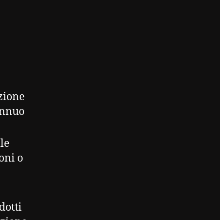
azione
annuo
le
oni o
dotti