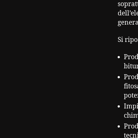
soprat
dell’e
genera
Si ripo
Prod
bitu
Prod
fito
pote
Impi
chim
Prod
tecn