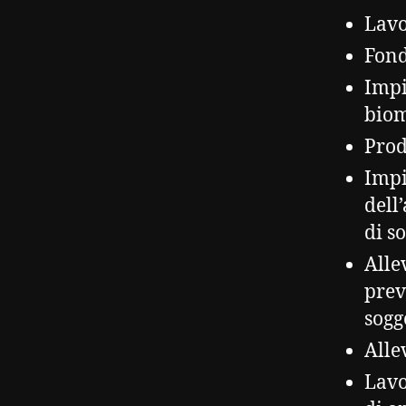
Lavo
Fond
Impi
biom
Prod
Impi
dell
di s
Alle
prev
sogg
Alle
Lavo