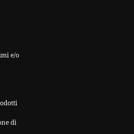
umi e/o
odotti
one di