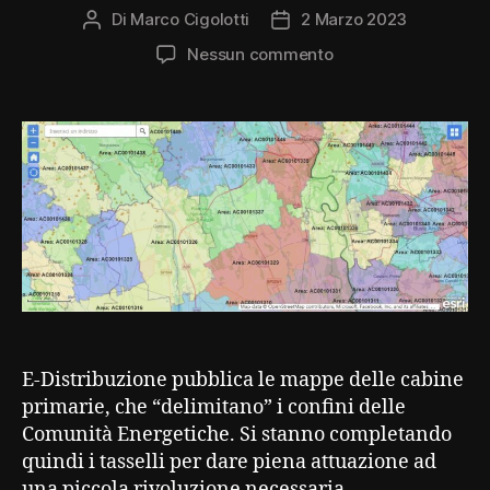
Di
Marco Cigolotti
2 Marzo 2023
Autore
Data
articolo
dell'articolo
su
Nessun commento
Al
via
le
Comunità
Energetiche
E-Distribuzione pubblica le mappe delle cabine
primarie, che “delimitano” i confini delle
Comunità Energetiche. Si stanno completando
quindi i tasselli per dare piena attuazione ad
una piccola rivoluzione necessaria.