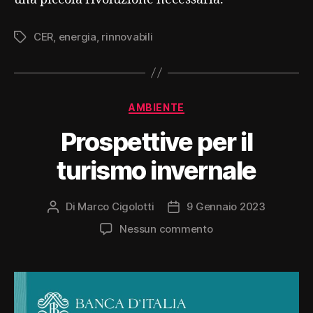
CER
,
energia
,
rinnovabili
Tag
Categorie
AMBIENTE
Prospettive per il
turismo invernale
Di
Marco Cigolotti
9 Gennaio 2023
Autore
Data
articolo
dell'articolo
su
Nessun commento
Prospettive
per
il
turismo
invernale