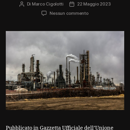
Di
Marco Cigolotti
22 Maggio 2023
Autore
Data
articolo
dell'articolo
su
Nessun commento
Pubblicato
il
Regolamento
europeo
CBAM
Pubblicato in Gazzetta Ufficiale dell’Unione